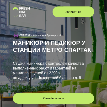
Записаться
СПАРТАК / Чкаловский бульвар д. 6
МАНИКЮР И ПЕДИКЮР У
СТАНЦИИ МЕТРО СПАРТАК
Студия маникюра с контролем качества
выполненных работ и гарантией на
маникюр с ценой от 2290р
по адресу ул. Чкаловский бульвар д. 6
Онлайн запись