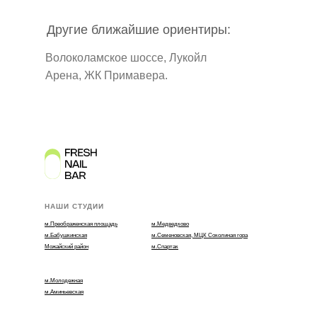
Другие ближайшие ориентиры:
Волоколамское шоссе, Лукойл
Арена, ЖК Примавера.
НАШИ СТУДИИ
м.Преображенская площадь‍
м.Медведково‍
м.Бабушкинская
м.Семеновская, МЦК Соколиная гора‍
Можайский район‍
м.Спартак
м.Молодежная‍
м.Аминьевская