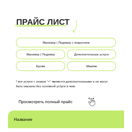
ПРАЙС ЛИСТ
Маникюр | Педикюр с покрытием
Маникюр | Педикюр
Дополнительные услуги
Брови
Макияж
* все услуги с знаком "+" являются дополнительными и не могут
быть оказаны без основной услуги в чеке.
Просмотреть полный прайс
Название
М