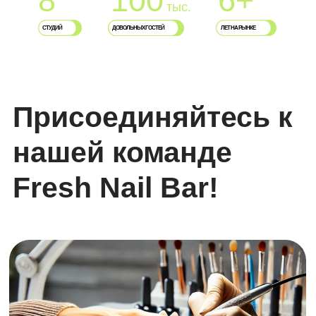
8
100
6+
тыс.
СТУДИЙ
ДОВОЛЬНЫХ ГОСТЕЙ
ЛЕТ НА РЫНКЕ
Мечтаете работать в стильном салоне с дружной
атмосферой и постоянным потоком клиентов?
Мы ищем талантливых мастеров маникюра
и администраторов. Откройте для себя актуальные
вакансии — возможно, именно вы нам нужны!