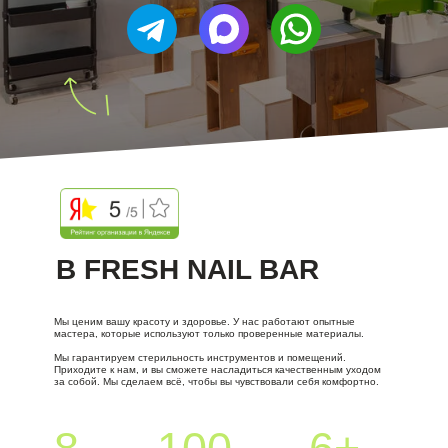
|
В FRESH NAIL BAR
Мы ценим вашу красоту и здоровье. У нас работают опытные
мастера, которые используют только проверенные материалы.
Присоединяйтесь к
Мы гарантируем стерильность инструментов и помещений.
Приходите к нам, и вы сможете насладиться качественным уходом
за собой. Мы сделаем всё, чтобы вы чувствовали себя комфортно.
нашей команде
Fresh Nail Bar!