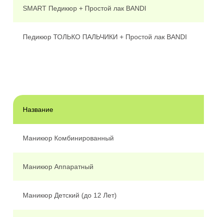
SMART Педикюр + Простой лак BANDI
3
Педикюр ТОЛЬКО ПАЛЬЧИКИ + Простой лак BANDI
2
Название
М
Маникюр Комбинированный
1
Маникюр Аппаратный
1
Маникюр Детский (до 12 Лет)
8