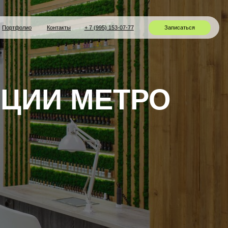
нтакты
+ 7 (995) 153-07-77
Записаться
И МЕТРО
|
ВИС