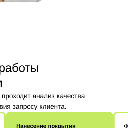
 работы
м
 проходит анализ качества
вия запросу клиента.
Нанесение покрытия
Ф