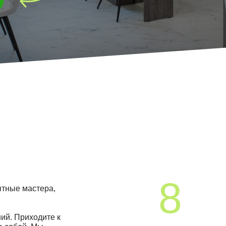
8
1
астера,
ходите к
. Мы
СТУДИЙ
ДОВОЛЬНЫХ