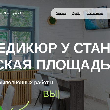
рная 7
Главная
Прайс
Наши Акции
Портфолио
Ко
ИКЮР У СТАНЦИ
АЯ ПЛОЩАДЬ
лненных работ и
БЕЗУПРЕЧНЫЙ СЕР